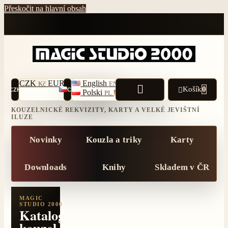
Přeskočit na hlavní obsah
CZK
EUR
USD
English
Čeština
Kč
€
$
EN
CS

Košík
0

CZK
CS
Polski
Deutsch
PL
DE
KOUZELNICKÉ REKVIZITY, KARTY A VELKÉ JEVIŠTNÍ
ILUZE
Novinky
Kouzla a triky
Karty
Downloads
Knihy
Skladem v ČR
MAGIC
STUDIO 2000
Katalog
kouzel