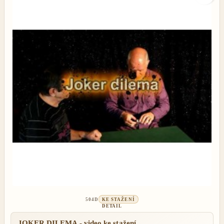
504D
KE STAŽENÍ
DETAIL
JOKER DILEMA - video ke stažení