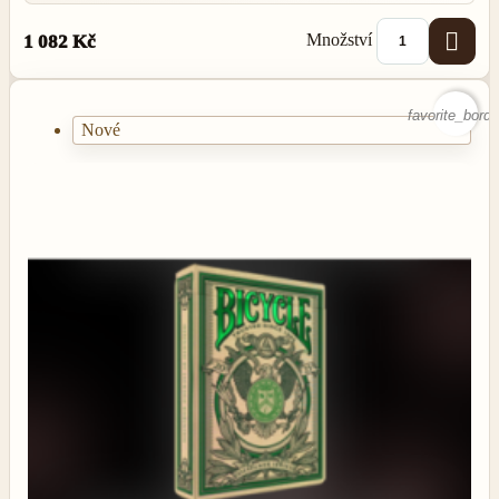

Množství
1 082 Kč
favorite_borde
Nové