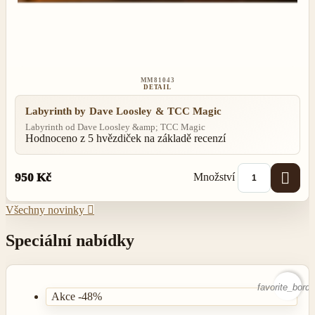
MM81043
DETAIL
Labyrinth by Dave Loosley & TCC Magic
Labyrinth od Dave Loosley &amp; TCC Magic
Hodnoceno
z 5 hvězdiček na základě
recenzí

Množství
950 Kč
Všechny novinky

Speciální nabídky
favorite_borde
Akce -48%