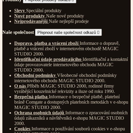
Slevy
Speciální produkty
Nové produkty
Naše nové produkty
Nejprodávanější
Naše nejlepší prodeje
Naše společnost
Přepnout naše společnost odkazů

Doprava, platba a vrácení zboží
Informace o dopravě,
platbě a vrácení zboží v internetovém obchodě MAGIC
STUDIO 2000.
Identifikační údaje prodávajícího
Identifikační a kontaktní
údaje provozovatele internetového obchodu MAGIC
STUDIO 2000.
Obchodní podmínky
Všeobecné obchodní podmínky
internetového obchodu MAGIC STUDIO 2000.
O nás
Příběh MAGIC STUDIO 2000, rodinné firmy
vyrábějící kouzelnické rekvizity a iluze od roku 1990.
Bezpečná platba
Informace o bezpečné platbě, platební
bráně Comgate a dostupných platebních metodách v e-shopu
MAGIC STUDIO 2000.
Ochrana osobních údajů
Informace o zpracování osobních
údajů zákazníků a návštěvníků e-shopu MAGIC STUDIO
2000.
Cookies
Informace o používání souborů cookies v e-shopu