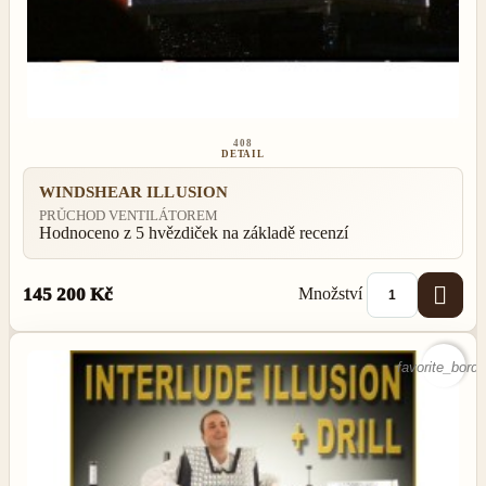
408
DETAIL
WINDSHEAR ILLUSION
PRŮCHOD VENTILÁTOREM
Hodnoceno
z 5 hvězdiček na základě
recenzí

Množství
145 200 Kč
favorite_borde