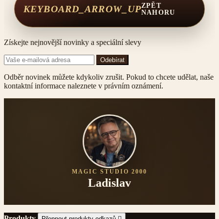
ZPĚT
KEYBOARD_ARROW_UP
NAHORU
Získejte nejnovější novinky a speciální slevy
Odběr novinek můžete kdykoliv zrušit. Pokud to chcete udělat, naše
kontaktní informace naleznete v právním oznámení.
MAGIC STUDIO 2000
Ladislav
Produkty
Přepnout produkty odkazů
