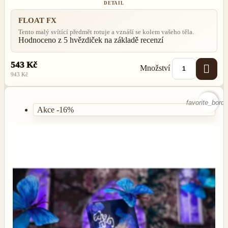
DETAIL
FLOAT FX
Tento malý svítící předmět rotuje a vznáší se kolem vašeho těla.
Hodnoceno
z 5 hvězdiček na základě
recenzí
543 Kč

Množství
943 Kč
favorite_borde
Akce -16%