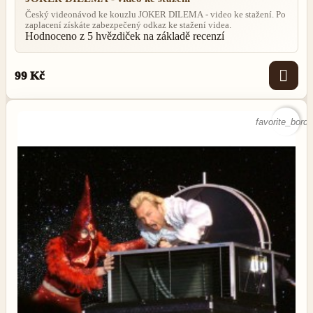
Český videonávod ke kouzlu JOKER DILEMA - video ke stažení. Po
zaplacení získáte zabezpečený odkaz ke stažení videa.
Hodnoceno
z 5 hvězdiček na základě
recenzí

99 Kč
favorite_borde