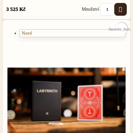

Množství
3 525 Kč
favorite_borde
Nové