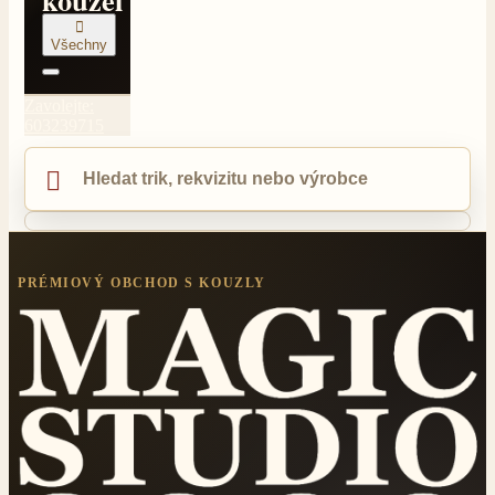

Všechny
Zavolejte:
603239715

PRÉMIOVÝ OBCHOD S KOUZLY