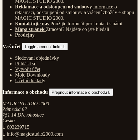
MAGIC STUDIO 2000.
Reklamace a odstoupení od smlouvy
Informace o
reklamaci, odstoupení od smlouvy a vrácení zboží v e-shopu
MAGIC STUDIO 2000.
Kontaktujte nás
Použijte formulář pro kontakt s námi
Mapa stránek
Ztraceni? Najděte co jste hledali
Prodejny
Váš účet
Toggle account links

Sledování objednávky
Přihlásit se
Vytvořit účet
Moje Downloady
Účetní doklady
Informace o obchodu
Přepnout informace o obchodu

MAGIC STUDIO 2000
Zámecká 87
751 14 Dřevohostice
Česko

603239715

info@magicstudio2000.com