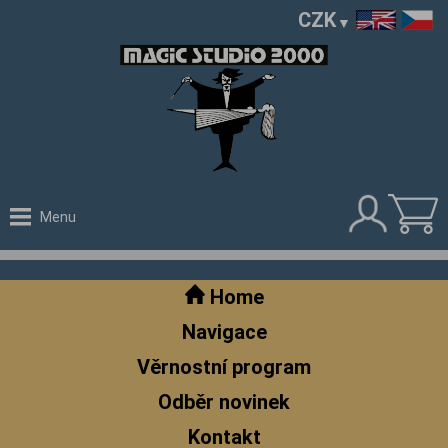
CZK
Menu
Home
Navigace
Věrnostní program
Odběr novinek
Kontakt