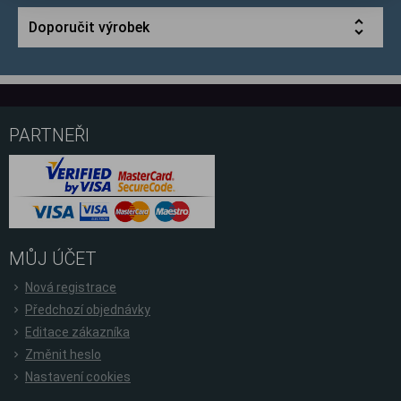
Doporučit výrobek
PARTNEŘI
MŮJ ÚČET
Nová registrace
Předchozí objednávky
Editace zákazníka
Změnit heslo
Nastavení cookies