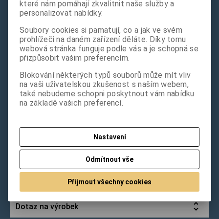
které nám pomáhají zkvalitnit naše služby a
Katalogové číslo:
399
Výrobce:
MADE IN USA
personalizovat nabídky.
Soubory cookies si pamatují, co a jak ve svém
HVĚZDA Z GUMIČEK
prohlížeči na daném zařízení děláte. Díky tomu
webová stránka funguje podle vás a je schopná se
100 Kč
přizpůsobit vašim preferencím.
(Vaše cena bez DPH:
83 Kč
)
Blokování některých typů souborů může mít vliv

na vaši uživatelskou zkušenost s naším webem,
ks
Přidat do košíku
také nebudeme schopni poskytnout vám nabídku

na základě vašich preferencí.
Tisk
Nastavení
Odmítnout vše
Podrobný popis
Přijmout všechny cookies
Dotaz na výrobek