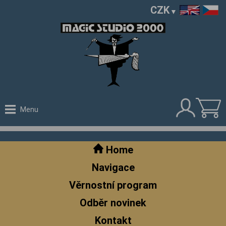
CZK
Menu
Home
Navigace
Věrnostní program
Odběr novinek
Kontakt