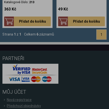
Katalogové číslo:
213
363 Kč
49 Kč
Přidat do košíku
Přidat do košíku
Strana
1
z
1
Celkem
6
záznamů
1
PARTNEŘI
MŮJ ÚČET
Nová registrace
Předchozí objednávky