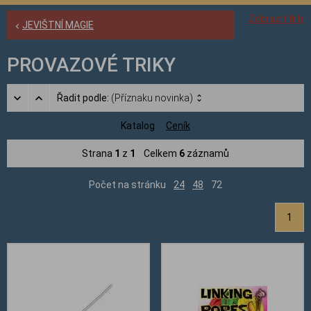
Zobrazit filtr
JEVIŠTNÍ MAGIE
PROVAZOVÉ TRIKY
Řadit podle:
(Příznaku novinka)
Katalog
Ceník
Strana
1
z
1
Celkem
6
záznamů
Počet na stránku
24
48
72
1