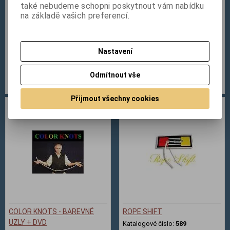
také nebudeme schopni poskytnout vám nabídku
na základě vašich preferencí.
ROPE TO SILK
THE ETERNAL ROPES
Katalogové číslo:
386
Katalogové číslo:
309
Nastavení
198 Kč
313 Kč
Odmítnout vše
Přidat do košíku
Přidat do košíku
Přijmout všechny cookies
COLOR KNOTS - BAREVNÉ
ROPE SHIFT
UZLY + DVD
Katalogové číslo:
589