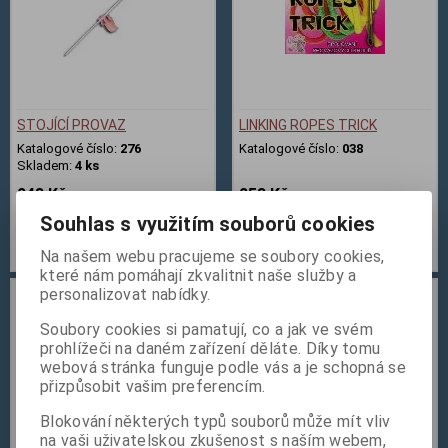
STOJÍCÍ PROVAZ
LINKING ROPES TRICK
Katalogové číslo:
276
Katalogové číslo:
038
Skladem:
4 ks
248 Kč
258 Kč
Souhlas s využitím souborů cookies
Přidat do košíku
Přidat do košíku
Na našem webu pracujeme se soubory cookies,
které nám pomáhají zkvalitnit naše služby a
personalizovat nabídky.
Soubory cookies si pamatují, co a jak ve svém
prohlížeči na daném zařízení děláte. Díky tomu
webová stránka funguje podle vás a je schopná se
přizpůsobit vašim preferencím.
Blokování některých typů souborů může mít vliv
na vaši uživatelskou zkušenost s naším webem,