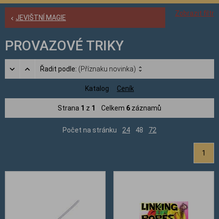
Zobrazit filtr
JEVIŠTNÍ MAGIE
PROVAZOVÉ TRIKY
Řadit podle:
(Příznaku novinka)
Katalog
Ceník
Strana
1
z
1
Celkem
6
záznamů
Počet na stránku
24
48
72
1