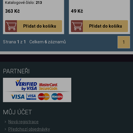
Katalogové číslo:
213
363 Kč
49 Kč
Přidat do košíku
Přidat do košíku
Strana
1
z
1
Celkem
6
záznamů
1
PARTNEŘI
MŮJ ÚČET
Nová registrace
Předchozí objednávky