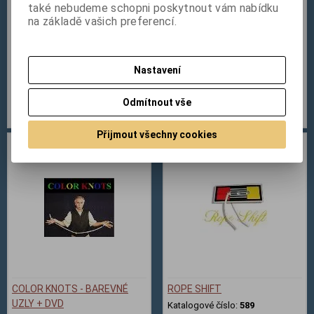
také nebudeme schopni poskytnout vám nabídku
na základě vašich preferencí.
ROPE TO SILK
THE ETERNAL ROPES
Katalogové číslo:
386
Katalogové číslo:
309
Nastavení
198 Kč
313 Kč
Odmítnout vše
Přidat do košíku
Přidat do košíku
Přijmout všechny cookies
COLOR KNOTS - BAREVNÉ
ROPE SHIFT
UZLY + DVD
Katalogové číslo:
589