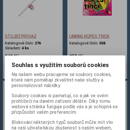
STOJÍCÍ PROVAZ
LINKING ROPES TRICK
Katalogové číslo:
276
Katalogové číslo:
038
Skladem:
4 ks
248 Kč
258 Kč
Souhlas s využitím souborů cookies
Přidat do košíku
Přidat do košíku
Na našem webu pracujeme se soubory cookies,
které nám pomáhají zkvalitnit naše služby a
personalizovat nabídky.
Soubory cookies si pamatují, co a jak ve svém
prohlížeči na daném zařízení děláte. Díky tomu
webová stránka funguje podle vás a je schopná se
přizpůsobit vašim preferencím.
Blokování některých typů souborů může mít vliv
na vaši uživatelskou zkušenost s naším webem,