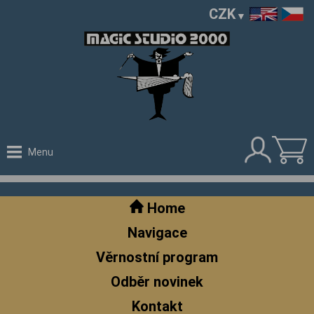
CZK
Menu
Home
Navigace
Věrnostní program
Odběr novinek
Kontakt